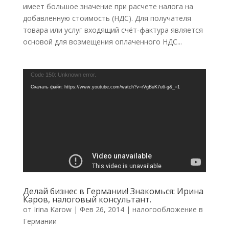
имеет большое значение при расчете налога на
добавленную стоимость (НДС). Для получателя
товара или услуг входящий счёт-фактура является
основой для возмещения оплаченного НДС...
Видеоплеер
Code 150: Unknown error.
Скачать файл: https://www.youtube.com/watch?v=rVgBuK7u6-g&_=1
Делай бизнес в Германии! Знакомься: Ирина
Каров, налоговый консультант.
от
Irina Karow
|
Фев 26, 2014
|
налогообложение в
Германии